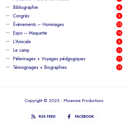
Bibliographie
8
Congrès
8
Évènements – Hommages
25
Expo – Maquette
18
L'Amicale
8
Le camp
13
Pèlerinages + Voyages pédgogiques
11
Témoignages + Biographies
15
Copyright © 2025 - Phoenixia Productions
RSS FEED
FACEBOOK