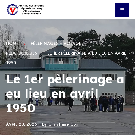
HOME
PÈLERINAGES + VOYAGES
PÉDGOGIQUES
LE 1ER PÈLERINAGE A EU LIEU EN AVRIL
1950
Le 1er pèlerinage a
eu lieu en avril
1950
AVRIL 28, 2026
•
By
Christiane Costi