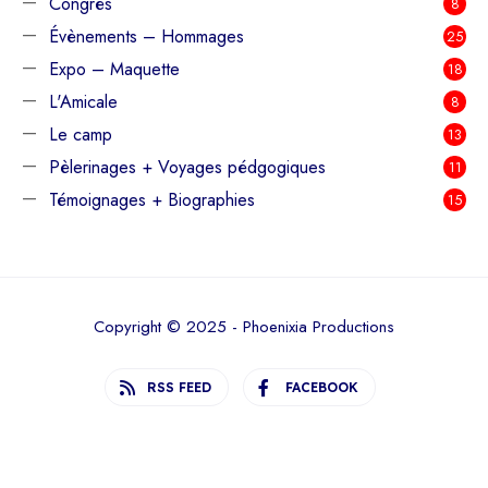
Congrès
8
Évènements – Hommages
25
Expo – Maquette
18
L'Amicale
8
Le camp
13
Pèlerinages + Voyages pédgogiques
11
Témoignages + Biographies
15
Copyright © 2025 - Phoenixia Productions
RSS FEED
FACEBOOK